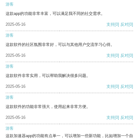
游客
这款app的功能非常丰富，可以满足我不同的社交需求。
2025-05-16
支持
[0]
反对
[0]
游客
这款软件的社区氛围非常好，可以与其他用户交流学习心得。
2025-05-16
支持
[0]
反对
[0]
游客
这款软件非常实用，可以帮助我解决很多问题。
2025-05-16
支持
[0]
反对
[0]
游客
这款软件的功能非常强大，使用起来非常方便。
2025-05-16
支持
[0]
反对
[0]
游客
这款加速器app的功能有点单一，可以增加一些新功能，比如增加一个自